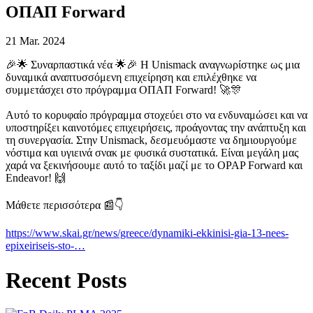
ΟΠΑΠ Forward
21 Mar. 2024
🎉🌟 Συναρπαστικά νέα 🌟🎉 Η Unismack αναγνωρίστηκε ως μια
δυναμικά αναπτυσσόμενη επιχείρηση και επιλέχθηκε να
συμμετάσχει στο πρόγραμμα ΟΠΑΠ Forward! 🚀🎊
Αυτό το κορυφαίο πρόγραμμα στοχεύει στο να ενδυναμώσει και να
υποστηρίξει καινοτόμες επιχειρήσεις, προάγοντας την ανάπτυξη και
τη συνεργασία. Στην Unismack, δεσμευόμαστε να δημιουργούμε
νόστιμα και υγιεινά σνακ με φυσικά συστατικά. Είναι μεγάλη μας
χαρά να ξεκινήσουμε αυτό το ταξίδι μαζί με το
OPAP
Forward και
Endeavor
! 🙌
Μάθετε περισσότερα 📰👇
https://www.skai.gr/news/greece/dynamiki-ekkinisi-gia-13-nees-
epixeiriseis-sto-…
Recent Posts